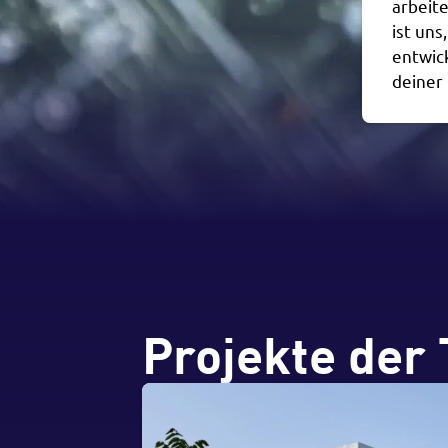
arbeit
ist uns
entwic
deiner 
Projekte der