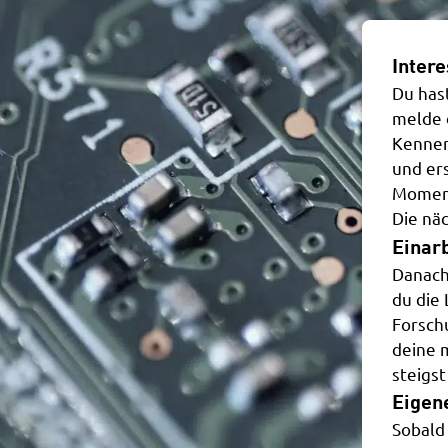
Inter
Du has
melde 
Kennen
und er
Moment
Die nä
Einar
Danach 
du die
Forsch
deine 
steigst
Eigen
Sobald