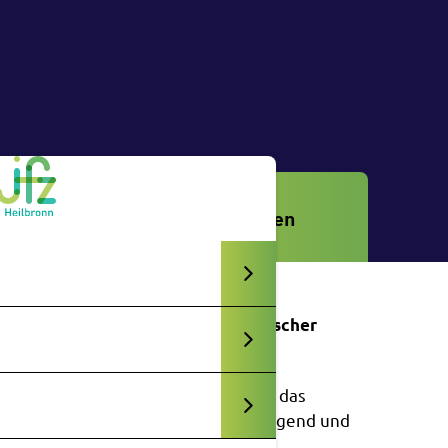
Veranstaltungen
Anerkannter außerschulischer
Lernort
Die experimenta ist durch das
Ministerium für Kultus, Jugend und
Sport des Landes Baden-