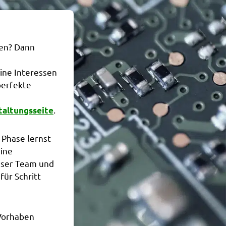
hen? Dann
ine Interessen
perfekte
.
taltungsseite
 Phase lernst
ine
unser Team und
für Schritt
 Vorhaben