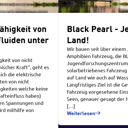
fähigkeit von
Black Pearl - J
luiden unter
Land!
Wir bauen seit über einem
Amphibien Fahrzeug, die B
gkeit von nicht
Jugendforschungszentrum h
scher Kraft“, geht es
solarbetriebenes Fahrzeug
ch die elektrische
auf Land wie auch auf Wass
ten von nicht
Langfristiges Ziel ist die 
igkeiten welche keine
Fahrzeug vorgesehene Eins
rafteinfluss haben)
Seen, genauer gesagt der 
hen Spannungen und
[…]
rd mithilfe von
Weiterlesen