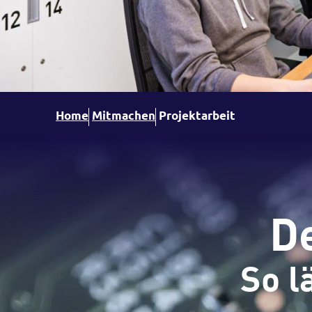
Home
Mitmachen
Projektarbeit
De
So l