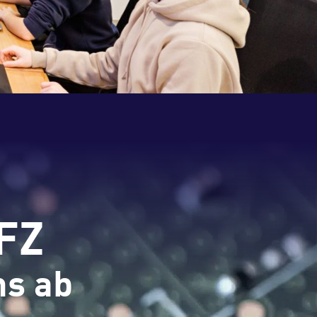
JFZ
ns ab