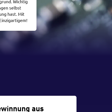
grund. Wichtig
ngen selbst
ung hast. Mit
Einzigartigem!
ewinnung aus