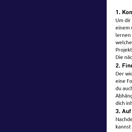
1. Ko
Um dir
einem 
lernen
welche
Projekt
Die nä
2. Fi
Der wic
eine Fo
du auch
Abhäng
dich i
3. Auf
Nachde
kannst 