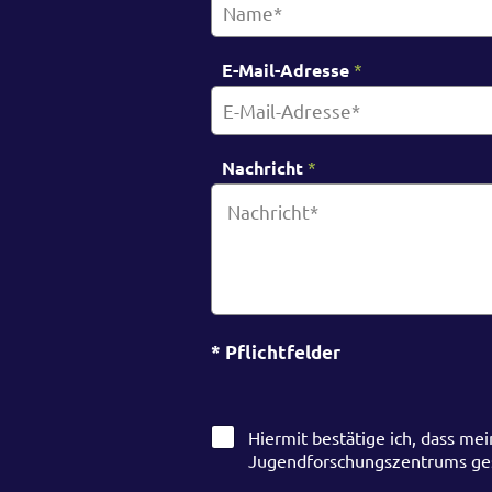
E-Mail-Adresse
*
Nachricht
*
N
* Pflichtfelder
a
c
h
r
D
Hiermit bestätige ich, dass 
i
S
Jugendforschungszentrums ges
c
G