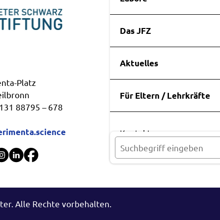
Das JFZ
Aktuelles
Quicklinks
nta-Platz
Öffnungszeiten & Anfahrt
ilbronn
Für Eltern / Lehrkräfte
Aktuelles
7131 88795 – 678
Labore
Projektarbeit
rimenta.science
Kontakt
Anmeldung
Downloads
er. Alle Rechte vorbehalten.