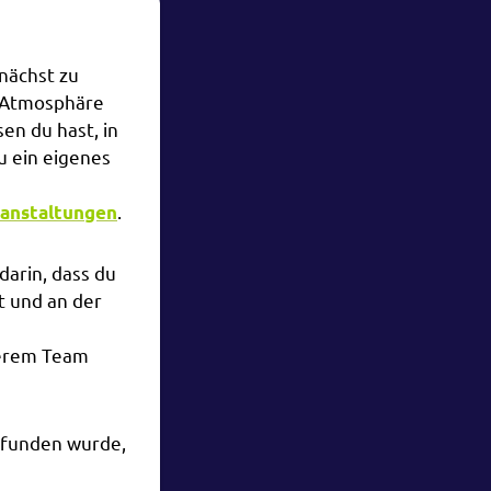
nächst zu
r Atmosphäre
en du hast, in
u ein eigenes
.
anstaltungen
darin, dass du
t und an der
serem Team
efunden wurde,
.