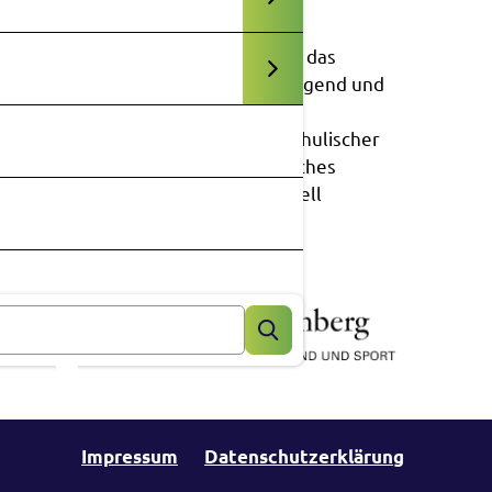
Lernort
Die experimenta ist durch das
Ministerium für Kultus, Jugend und
Sport des Landes Baden-
Württemberg als außerschulischer
Lernort und außerschulisches
Forschungszentrum offiziell
anerkannt.
Impressum
Datenschutzerklärung