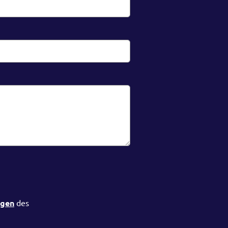
ngen
des