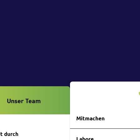
Unser Team
Wettbewerbe
Mitmachen
t durch
Premiumpartner
Labore