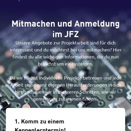
Mitmachen und Anmeldung
im JFZ
Unsere Angebote zur Projektarbeit sind für dich
interessant und du möchtest bei uns mitmachen? Hier
findest du alle wichtigen Informationen, die du nun
brauchst um einzusteigen.
Da wir höchst individuelle Projekte betreuen und jede
Arbeit seine ganz eigenen Herausforderungen in sich
birgt, schauen wir in mehreren Schritten, wie wir
gemeinsam zusammen finden.
1. Komm zu einem
Kennenlerntermin!