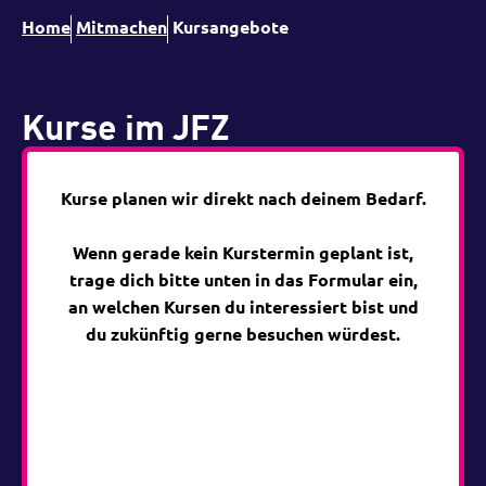
Home
Mitmachen
Kursangebote
Kurse im JFZ
Im
JFZ
Kurse planen wir direkt nach deinem Bedarf.
bieten
wir
Wenn gerade kein Kurstermin geplant ist,
Kurse
trage dich bitte unten in das Formular ein,
an,
an welchen Kursen du interessiert bist und
die
du zukünftig gerne besuchen würdest.
dich
gezielt
bei
deinen
Projekten
in