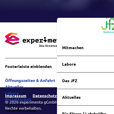
v
e
r
s
t
ä
n
d
n
i
Mitmachen
s
*
Labore
Footerleiste einblenden
Öffnungszeiten & Anfahrt
Das JFZ
Aktuelles
Labore
Impressum
Datenschutzerklärung
Aktuelles
Projektarbeit
© 2026 experimenta gGmbH – Das Science Center. Alle
Rechte vorbehalten.
Gefördert durch
Für Eltern / Lehrkräfte