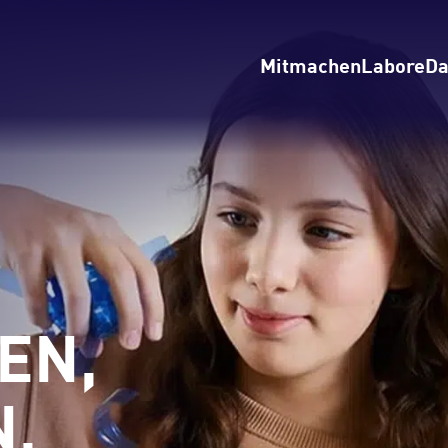
Mitmachen
Labore
Da
EN,
N,