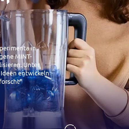
G
perimenta in
igene MINT-
isieren. Unter
 Ideen entwickeln
forscht“