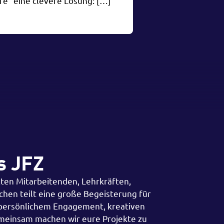
e“ eine clevere Lösung: […]
s JFZ
ten Mitarbeitenden, Lehrkräften,
hen teilt eine große Begeisterung für
 persönlichem Engagement, kreativen
meinsam machen wir eure Projekte zu