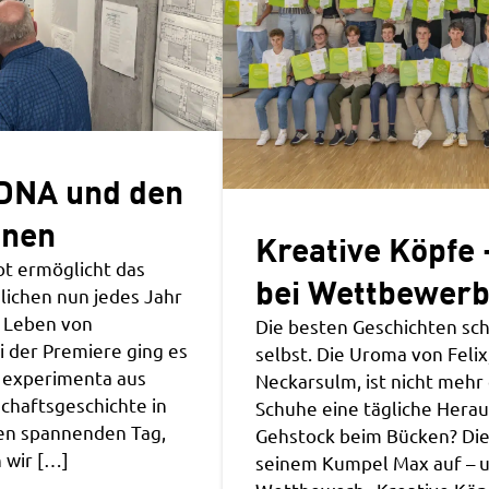
 DNA und den
änen
Kreative Köpfe 
t ermöglicht das
bei Wettbewerb
ichen nun jedes Jahr
s Leben von
Die besten Geschichten sch
 der Premiere ging es
selbst. Die Uroma von Felix
r experimenta aus
Neckarsulm, ist nicht mehr
chaftsgeschichte in
Schuhe eine tägliche Hera
nen spannenden Tag,
Gehstock beim Bücken? Dies
 wir […]
seinem Kumpel Max auf – u